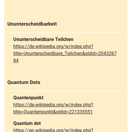
Skip navigation
Skip to navigation
Skip to the bottom
Ununterscheidbarkeit
Ununterscheidbare Teilchen
https://de.wikipedia.org/w/index.php?
title=Ununterscheidbare_Teilchen&oldid=2043267
84
Quantum Dots
Quantenpunkt
https://de.wikipedia.org/w/index.php?
title=Quantenpunkt&oldid=221335551
Quantum dot
https://en.wikipedia.org/w/index.php?