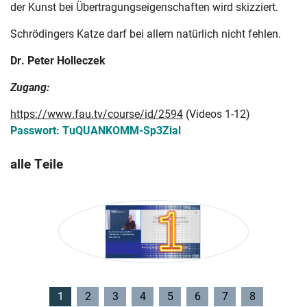
der Kunst bei Übertragungseigenschaften wird skizziert.
Schrödingers Katze darf bei allem natürlich nicht fehlen.
Dr. Peter Holleczek
Zugang:
https://www.fau.tv/course/id/2594
(Videos 1-12)
Passwort: TuQUANKOMM-Sp3Zial
alle Teile
1
2
3
4
5
6
7
8