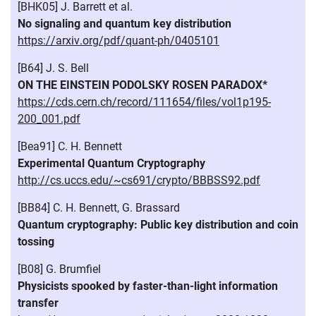
[BHK05] J. Barrett et al.
No signaling and quantum key distribution
https://arxiv.org/pdf/quant-ph/0405101
[B64] J. S. Bell
ON THE EINSTEIN PODOLSKY ROSEN PARADOX*
https://cds.cern.ch/record/111654/files/vol1p195-
200_001.pdf
[Bea91] C. H. Bennett
Experimental Quantum Cryptography
http://cs.uccs.edu/~cs691/crypto/BBBSS92.pdf
[BB84] C. H. Bennett, G. Brassard
Quantum cryptography: Public key distribution and coin
tossing
[B08] G. Brumfiel
Physicists spooked by faster-than-light information
transfer