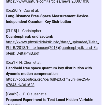
https://www.nature.com/articles/news.2008.1038
[Cea20] Y. Cao et al.
Long-Distance Free-Space Measurement-Device-
Independent Quantum Key Distribution
[CH18] H. Christopher
Quantenphysik und Esoterik
https://www.physikdidaktik.info/data/_uploaded/Delta_
Phi_B/2018/Hinterhauser(2018)Quantenphysik_und_Es
oterik_DeltaPhiB.pdf
[Cea17] H. Chun et al.
Handheld free space quantum key distribution with
dynamic motion compensation
https://opg.optica.org/oe/fulltext.cfm?uri=oe-25-6-
6784&id=361628
[Cea69] J. F. Clauser et al.
Proposed Experiment to Test Local Hidden-Variable