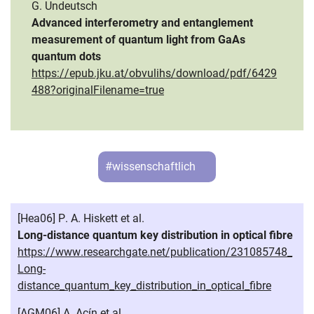
G. Undeutsch
Advanced interferometry and entanglement
measurement of quantum light from GaAs
quantum dots
https://epub.jku.at/obvulihs/download/pdf/6429
488?originalFilename=true
#wissenschaftlich
[Hea06] P. A. Hiskett et al.
Long-distance quantum key distribution in optical fibre
https://www.researchgate.net/publication/231085748_
Long-
distance_quantum_key_distribution_in_optical_fibre
[AGM06] A. Acín et al.