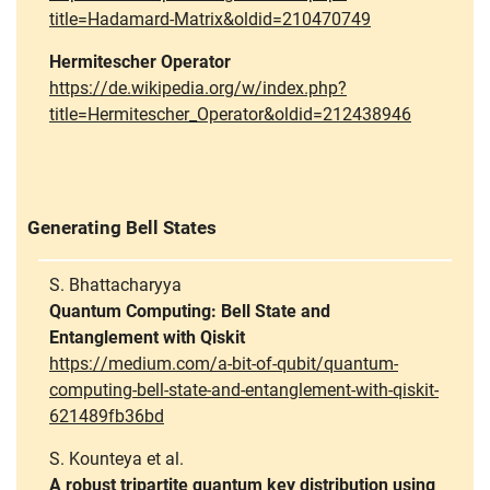
title=Hadamard-Matrix&oldid=210470749
Hermitescher Operator
https://de.wikipedia.org/w/index.php?
title=Hermitescher_Operator&oldid=212438946
Generating Bell States
S. Bhattacharyya
Quantum Computing: Bell State and
Entanglement with Qiskit
https://medium.com/a-bit-of-qubit/quantum-
computing-bell-state-and-entanglement-with-qiskit-
621489fb36bd
S. Kounteya et al.
A robust tripartite quantum key distribution using