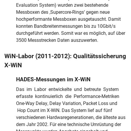
Evaluation System) wurden zwei bestehende
Messboxen des ‚Supercore-Rings‘ gegen neue
hochperformante Messboxen ausgetauscht. Damit
konnten Bandbreitenmessungen bis zu 10Gbit/s
durchgeführt werden. Somit war es möglich, auf über
3500 Messstrecken Daten auszuwerten.
WiN-Labor (2011-2012): Qualitätssicherung
X-WiN
HADES-Messungen im X-WiN
Das im Labor entwickelte und betreute System
erfasste kontinuierlich die Performance-Metriken
One-Way Delay, Delay Variation, Packet Loss und
Hop Count im X-WiN. Das System lief auf fünf
verschiedenen Hardwaregenerationen, die älteste aus
Skip navigation
Skip to navigation
Skip to the bottom
dem Jahr 2002. Für eine technische Umrüstung der