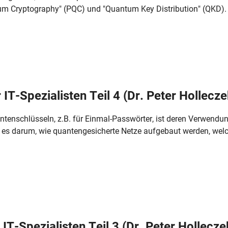
um Cryptography" (PQC) und "Quantum Key Distribution" (QKD). 
IT-Spezialisten Teil 4 (Dr. Peter Hollecze
tenschlüsseln, z.B. für Einmal-Passwörter, ist deren Verwendu
t es darum, wie quantengesicherte Netze aufgebaut werden, welch
IT-Spezialisten Teil 3 (Dr. Peter Hollecze