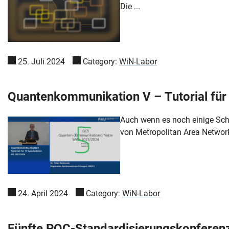
Die ...
25. Juli 2024
Category:
WiN-Labor
Quantenkommunikation V – Tutorial für I
Auch wenn es noch einige Schw
von Metropolitan Area Network
Skip navigation
Skip to navigation
Skip to the bottom
24. April 2024
Category:
WiN-Labor
Fünfte PQC-Standardisierungskonferen