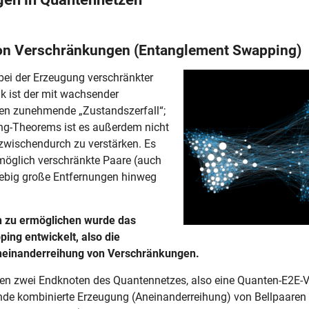
tze
on Verschränkungen (Entanglement Swapping)
ei der Erzeugung verschränkter
nk ist der mit wachsender
en zunehmende „Zustandszerfall“;
ng-Theorems ist es außerdem nicht
zwischendurch zu verstärken. Es
t möglich verschränkte Paare (auch
liebig große Entfernungen hinweg
 zu ermöglichen wurde das
ing entwickelt, also die
neinanderreihung von Verschränkungen.
hen zwei Endknoten des Quantennetzes, also eine Quanten-E2E-
ende kombinierte Erzeugung (Aneinanderreihung) von Bellpaaren 