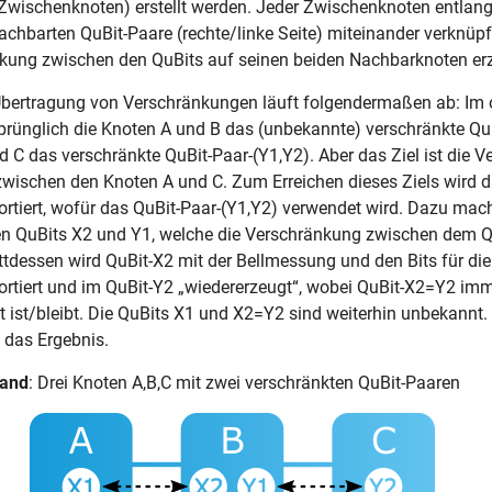
 Zwischenknoten) erstellt werden. Jeder Zwischenknoten entlan
achbarten QuBit-Paare (rechte/linke Seite) miteinander verknüp
nkung zwischen den QuBits auf seinen beiden Nachbarknoten er
Übertragung von Verschränkungen läuft folgendermaßen ab: Im o
sprünglich die Knoten A und B das (unbekannte) verschränkte Qu
d C das verschränkte QuBit-Paar-(Y1,Y2). Aber das Ziel ist die 
zwischen den Knoten A und C. Zum Erreichen dieses Ziels wird 
ortiert, wofür das QuBit-Paar-(Y1,Y2) verwendet wird. Dazu mac
n QuBits X2 und Y1, welche die Verschränkung zwischen dem Q
attdessen wird QuBit-X2 mit der Bellmessung und den Bits für die
ortiert und im QuBit-Y2 „wiedererzeugt“, wobei QuBit-X2=Y2 im
t ist/bleibt. Die QuBits X1 und X2=Y2 sind weiterhin unbekannt.
l das Ergebnis.
tand
: Drei Knoten A,B,C mit zwei verschränkten QuBit-Paaren