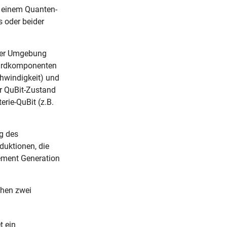
n einem Quanten-
s oder beider
 der Umgebung
ndardkomponenten
chwindigkeit) und
er QuBit-Zustand
erie-QuBit (z.B.
ng des
duktionen, die
ement Generation
chen zwei
t ein