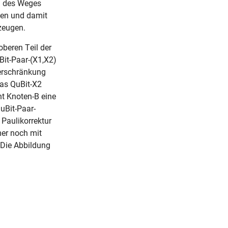
g des Weges
fen und damit
zeugen.
beren Teil der
Bit-Paar-(X1,X2)
Verschränkung
das QuBit-X2
ht Knoten-B eine
uBit-Paar-
 Paulikorrektur
mer noch mit
 Die Abbildung