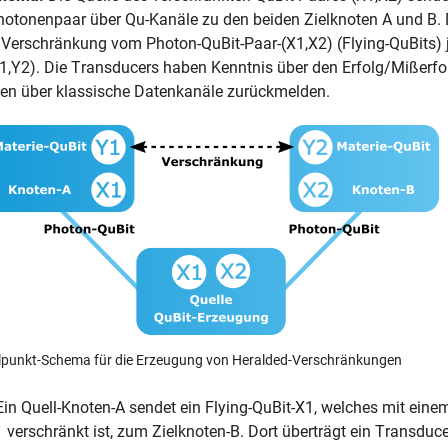
hotonenpaar über Qu-Kanäle zu den beiden Zielknoten A und B. 
 Verschränkung vom Photon-QuBit-Paar-(X1,X2) (Flying-QuBits) j
Y1,Y2). Die Transducers haben Kenntnis über den Erfolg/Mißerf
en über klassische Datenkanäle zurückmelden.
elpunkt-Schema für die Erzeugung von Heralded-Verschränkungen
in Quell-Knoten-A sendet ein Flying-QuBit-X1, welches mit eine
 verschränkt ist, zum Zielknoten-B. Dort überträgt ein Transduce