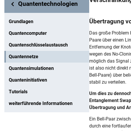
In page navigation:
Quantentechnologien
Quantenne
Übertragung v
Grundlagen
Das große Problem b
Quantencomputer
Paare über einen Li
Quantenschlüsselaustausch
Entfernung der Knot
wegen des No-Cloni
Quantennetze
möglich das Signal 
ist also nicht direk
Quantensimulationen
Bell-Paare) über be
Quanteninitiativen
stabil zu verteilen.
Tutorials
Um dies zu dennoch
Entanglement Swapp
weiterführende Informationen
Übertragung und A
Ein Bell-Paar zwisc
durch eine fortlauf