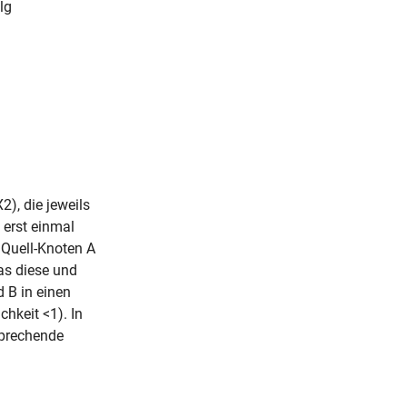
lg
), die jeweils
 erst einmal
 Quell-Knoten A
as diese und
d B in einen
hkeit <1). In
sprechende