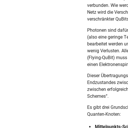
verbunden. Wie werd
Netz wird die Versch
verschränkter QuBit
Skip navigation
Skip to navigation
Skip to the bottom
Photonen sind dafür
(also eine geringe 
bearbeitet werden u
wenig Verlusten. Al
(Flying-QuBit) muss 
einen Elektronenspi
Dieser Übertragungsp
Endzustandes zwisch
zwischen erfolgreic
Schemes“.
Es gibt drei Grunds
Quanten-Knoten:
Mittelpunkts-S