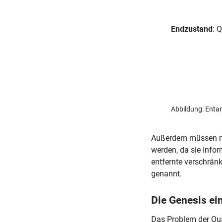
Endzustand
: 
Abbildung: Ent
Außerdem müssen noc
werden, da sie Info
entfernte verschrän
genannt.
Die Genesis ei
Das Problem der Qua