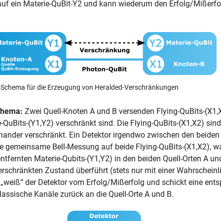
uf ein Materie-QuBit-Y2 und kann wiederum den Erfolg/Mißerfo
l-Schema für die Erzeugung von Heralded-Verschränkungen
chema:
Zwei Quell-Knoten A und B versenden Flying-QuBits-(X1,X2
e-QuBits-(Y1,Y2) verschränkt sind. Die Flying-QuBits-(X1,X2) sind
inander verschränkt. Ein Detektor irgendwo zwischen den beiden
e gemeinsame Bell-Messung auf beide Flying-QuBits-(X1,X2), w
ntfernten Materie-Qubits-(Y1,Y2) in den beiden Quell-Orten A un
chränkten Zustand überführt (stets nur mit einer Wahrscheinlic
weiß“ der Detektor vom Erfolg/Mißerfolg und schickt eine ent
lassische Kanäle zurück an die Quell-Orte A und B.