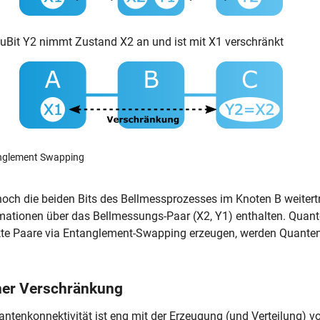
QuBit Y2 nimmt Zustand X2 an und ist mit X1 verschränkt
anglement Swapping
h die beiden Bits des Bellmessprozesses im Knoten B weitertr
rmationen über das Bellmessungs-Paar (X2, Y1) enthalten. Quant
kte Paare via Entanglement-Swapping erzeugen, werden Quante
ner Verschränkung
ntenkonnektivität ist eng mit der Erzeugung (und Verteilung) v