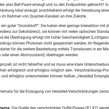
en also Bell-Paare erzeugt und zu den Endpunkten gebracht? I
ränkung lokal erzeugt; anschließend erfolgt die Versetzung eine
s im Rahmen von Quanten-Kanälen an ihre Zielorte.
 ein guter “Grundstoff”: Sie haben eher geringe Interaktion mit
Tendenz zur Dekohärenz), sie können mit vielen optischen Sta
nd die Übertragung erfolgt mit hoher Geschwindigkeit (Lichtges
lerdings können Photonen nicht gespeichert werden; ihr fliegend
daher für die weitere Bearbeitung mittels Transducers in ein Mat
n oder einen Atomzustand) übertragen werden.
rozeß ist nicht fehlerfrei und es muss eine klare Unterscheidu
en erfolgreich und erfolglos möglich sein. Verschränkungs-Pro
h und erfolglos unterscheiden können heißen „Heralded Entangl
chemata für die Erzeugung von Heralded-Verschränkungen zwis
chema:
Die Quelle des verschränkten QuBit-Paares-(X1,X2) sende