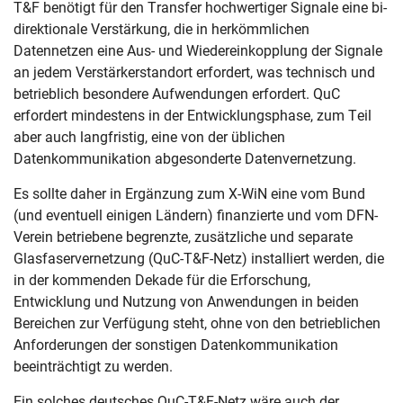
T&F benötigt für den Transfer hochwertiger Signale eine bi-
direktionale Verstärkung, die in herkömmlichen
Datennetzen eine Aus- und Wiedereinkopplung der Signale
Skip navigation
Skip to navigation
Skip to the bottom
an jedem Verstärkerstandort erfordert, was technisch und
betrieblich besondere Aufwendungen erfordert. QuC
erfordert mindestens in der Entwicklungsphase, zum Teil
aber auch langfristig, eine von der üblichen
Datenkommunikation abgesonderte Datenvernetzung.
Es sollte daher in Ergänzung zum X-WiN eine vom Bund
(und eventuell einigen Ländern) finanzierte und vom DFN-
Verein betriebene begrenzte, zusätzliche und separate
Glasfaservernetzung (QuC-T&F-Netz) installiert werden, die
in der kommenden Dekade für die Erforschung,
Entwicklung und Nutzung von Anwendungen in beiden
Bereichen zur Verfügung steht, ohne von den betrieblichen
Anforderungen der sonstigen Datenkommunikation
beeinträchtigt zu werden.
Ein solches deutsches QuC-T&F-Netz wäre auch der