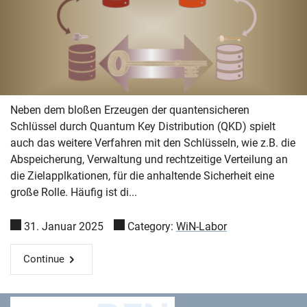
Skip navigation
Skip to navigation
Skip to the bottom
Neben dem bloßen Erzeugen der quantensicheren
Schlüssel durch Quantum Key Distribution (QKD) spielt
auch das weitere Verfahren mit den Schlüsseln, wie z.B. die
Abspeicherung, Verwaltung und rechtzeitige Verteilung an
die Zielapplkationen, für die anhaltende Sicherheit eine
große Rolle. Häufig ist di...
31. Januar 2025
Category:
WiN-Labor
Continue
Deutsches Forschungsnetz