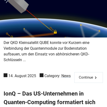
Der QKD Kleinsatellit QUBE konnte vor Kurzem eine
Verbindung der Quantenmodule zur Bodenstation
aufbauen, um den Einsatz von abhörsicheren QKD-
Schlüsseln ...
14. August 2025
Category:
News
Continue
IonQ – Das US-Unternehmen in
Quanten-Computing formatiert sich
Skip navigation
Skip to navigation
Skip to the bottom