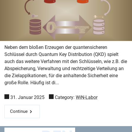
Skip navigation
Skip to navigation
Skip to the bottom
Neben dem bloßen Erzeugen der quantensicheren
Schlüssel durch Quantum Key Distribution (QKD) spielt
auch das weitere Verfahren mit den Schlüsseln, wie z.B. die
Abspeicherung, Verwaltung und rechtzeitige Verteilung an
die Zielapplkationen, für die anhaltende Sicherheit eine
große Rolle. Häufig ist di...
31. Januar 2025
Category:
WiN-Labor
Continue
Deutsches Forschungsnetz