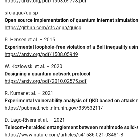
https://arxiv.org/pdf/1903.09778.pdf
sfc-aqua/quisp
Open source implementation of quantum internet simulatio
https://github.com/sfc-aqua/quisp
B. Hensen et al. – 2015
Experimental loophole-free violation of a Bell inequality us
https://arxiv.org/pdf/1508.05949
W. Kozlowski et al. – 2020
Designing a quantum network protocol
https://arxiv.org/pdf/2010.02575.pdf
R. Kumar et al. – 2021
Experimental vulnerability analysis of QKD based on attack 
https://pubmed.ncbi.nlm.nih.gov/33953211/
D. Lago-Rivera et al. – 2021
Telecom-heralded entanglement between multimode solid-
https://www.nature.com/articles/s41586-021-03481-8