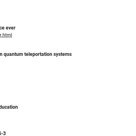
ce ever
r.html
on quantum teleportation systems
ducation
S-3