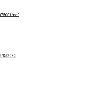
/075001/pdf
/5/052032