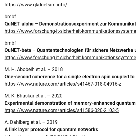
https://www.qkdnetsim.info/
bmbf
QuNET-alpha –
Demonstrationsexperiment zur Kommunikati
https://www.forschung-it-sicherheit-kommunikationssysteme
bmbf
QuNET-beta – Quantentechnologien für sichere Netzwerke
https://www.forschung-it-sicherheit-kommunikationssysteme
M. H. Abobeih et al. – 2018
One-second coherence for a single electron spin coupled to
https://www.nature.com/articles/s41467-018-04916-z
M. K. Bhaskar et al. – 2020
Experimental demonstration of memory-enhanced quantum
https://www.nature.com/articles/s41586-020-2103-5
A. Dahlberg et al. – 2019
Skip navigation
Skip to navigation
Skip to the bottom
A link layer protocol for quantum networks