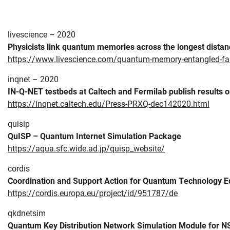
livescience – 2020
Physicists link quantum memories across the longest distan
https://www.livescience.com/quantum-memory-entangled-fa
inqnet – 2020
IN-Q-NET testbeds at Caltech and Fermilab publish results 
https://inqnet.caltech.edu/Press-PRXQ-dec142020.html
quisip
QuISP – Quantum Internet Simulation Package
https://aqua.sfc.wide.ad.jp/quisp_website/
cordis
Coordination and Support Action for Quantum Technology E
https://cordis.europa.eu/project/id/951787/de
qkdnetsim
Quantum Key Distribution Network Simulation Module for N