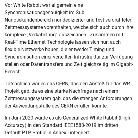
Vor White Rabbit war allgemein eine
Synchronisationsgenauigkeit im Sub-
Nanosekundenbereich nur dedizierter und fest verdrahteter
Zeitmesssysteme vorenthalten, welche sich auch durch ihre
komplexe „Verkabelung“ auszeichnen. Zusammen mit
Real-Time Ethernet Technologie lassen sich nun auch
Skip navigation
Skip to navigation
Skip to the bottom
flexible Netzwerke bauen, die entweder Timing und
Synchronisation einer verteilten Infrastruktur zur Verfügung
stellen oder Datentransfers und Zeit gleichzeitig im Gigabit-
Bereich.
Tatsächlich war es das CERN, das den Anstoß für das WR-
Projekt gab, da es eine starke Nachfrage nach einem
Zeitmessungssystem gab, das die strengen Anforderungen
der Anwendungsfälle des CERN erfüllen konnte.
Im Juni 2020 wurde es als Generalized White Rabbit (High
Accuracy) in den Standard IEEE1588-2019 im dritten
Default PTP Profile in Annex I integriert.